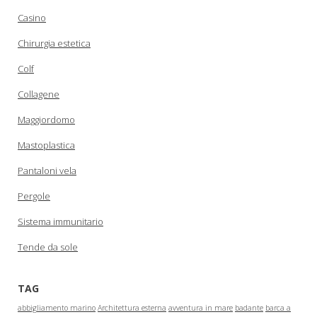
Casino
Chirurgia estetica
Colf
Collagene
Maggiordomo
Mastoplastica
Pantaloni vela
Pergole
Sistema immunitario
Tende da sole
TAG
abbigliamento marino
Architettura esterna
avventura in mare
badante
barca a