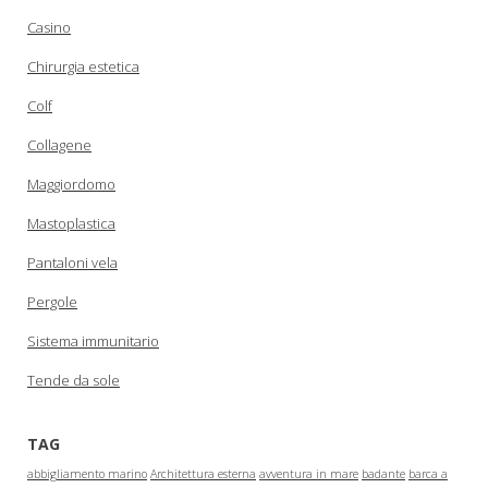
Casino
Chirurgia estetica
Colf
Collagene
Maggiordomo
Mastoplastica
Pantaloni vela
Pergole
Sistema immunitario
Tende da sole
TAG
abbigliamento marino
Architettura esterna
avventura in mare
badante
barca a